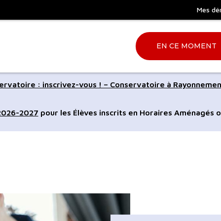
Mes dé
EN CE MOMENT
Aller
rvatoire : inscrivez-vous ! – Conservatoire à Rayonnemen
à
la
 2026-2027
pour les Élèves inscrits en Horaires Aménagés o
ation
recherche