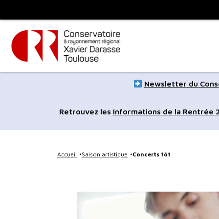
Panneau de gestion des cookies
Toulouse
métropole
Aller
Aller
Newsletter du Conse
au
à
contenu
la
Retrouvez les
Informations de la Rentrée
principal
navig
Accueil
Saison artistique
Concerts tôt