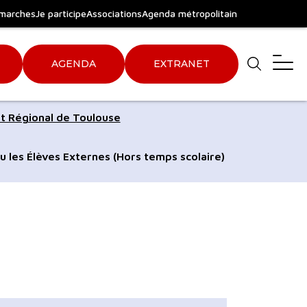
marches
Je participe
Associations
Agenda métropolitain
AGENDA
EXTRANET
Aller
Aller
t Régional de Toulouse
au
au
pied
plan
u les Élèves Externes (Hors temps scolaire)
de
du
page
site