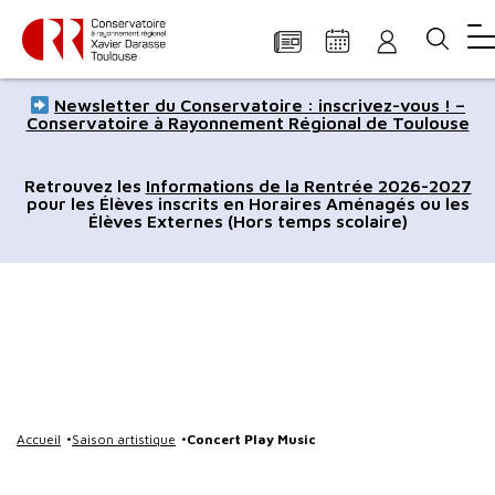
Panneau de gestion des cookies
Aller
Aller
Aller
Aller
Aller
Newsletter du Conservatoire : inscrivez-vous ! –
au
à
à
au
au
Conservatoire à Rayonnement Régional de Toulouse
contenu
la
la
pied
plan
principal
navigation
recherche
de
du
Retrouvez les
Informations de la Rentrée 2026-2027
pour les Élèves inscrits en Horaires Aménagés ou les
page
site
Élèves Externes (Hors temps scolaire)
Accueil
Saison artistique
Concert Play Music