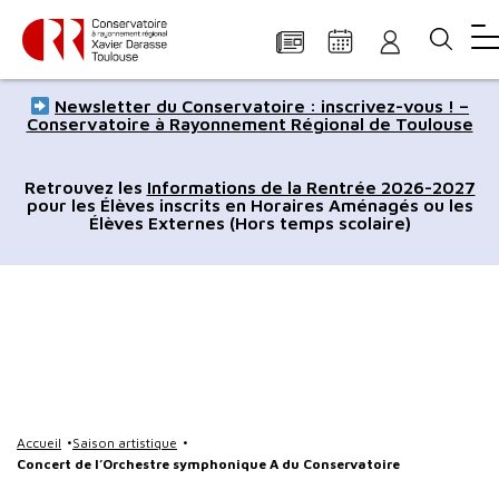
Panneau de gestion des cookies
Aller
Aller
Aller
Aller
Aller
Newsletter du Conservatoire : inscrivez-vous ! –
au
à
à
au
au
Conservatoire à Rayonnement Régional de Toulouse
contenu
la
la
pied
plan
principal
navigation
recherche
de
du
Retrouvez les
Informations de la Rentrée 2026-2027
pour les Élèves inscrits en Horaires Aménagés ou les
page
site
Élèves Externes (Hors temps scolaire)
Accueil
Saison artistique
Concert de l’Orchestre symphonique A du Conservatoire