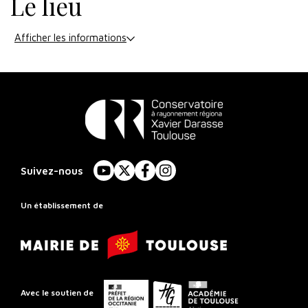
Le lieu
Afficher les informations
Conservatoire
à
Suivez-nous
YouTube
X
Facebook
Instagram
Rayonnement
Régional
Un établissement de
de
Mairie
Toulouse
de
Toulouse
Préfet
Conseil
Académie
Avec le soutien de
de
départemental
de