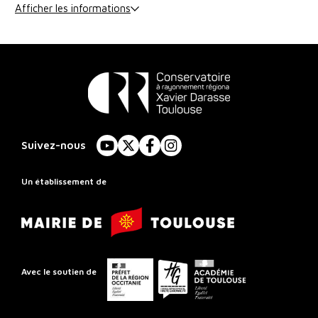
Afficher les informations
Conservatoire
à
Suivez-nous
YouTube
X
Facebook
Instagram
Rayonnement
Régional
Un établissement de
de
Mairie
Toulouse
de
Toulouse
Préfet
Conseil
Académie
Avec le soutien de
de
départemental
de
la
de
Toulouse