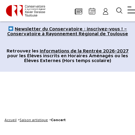
Panneau de gestion des cookies
Aller
Aller
Aller
Aller
Aller
Newsletter du Conservatoire : inscrivez-vous ! –
au
à
à
au
au
Conservatoire à Rayonnement Régional de Toulouse
contenu
la
la
pied
plan
principal
navigation
recherche
de
du
Retrouvez les
Informations de la Rentrée 2026-2027
pour les Élèves inscrits en Horaires Aménagés ou les
page
site
Élèves Externes (Hors temps scolaire)
Accueil
Saison artistique
Concert