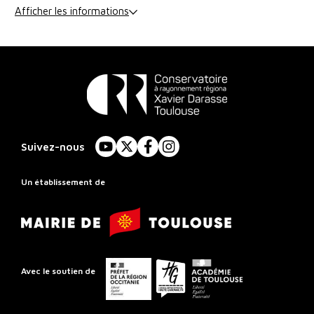
Afficher les informations
Conservatoire
à
Suivez-nous
YouTube
X
Facebook
Instagram
Rayonnement
Régional
Un établissement de
de
Mairie
Toulouse
de
Toulouse
Préfet
Conseil
Académie
Avec le soutien de
de
départemental
de
la
de
Toulouse