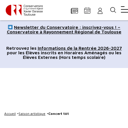
Panneau de gestion des cookies
Aller
Aller
Aller
Aller
Aller
Newsletter du Conservatoire : inscrivez-vous ! –
au
à
à
au
au
Conservatoire à Rayonnement Régional de Toulouse
contenu
la
la
pied
plan
principal
navigation
recherche
de
du
Retrouvez les
Informations de la Rentrée 2026-2027
pour les Élèves inscrits en Horaires Aménagés ou les
page
site
Élèves Externes (Hors temps scolaire)
Accueil
Saison artistique
Concert tôt