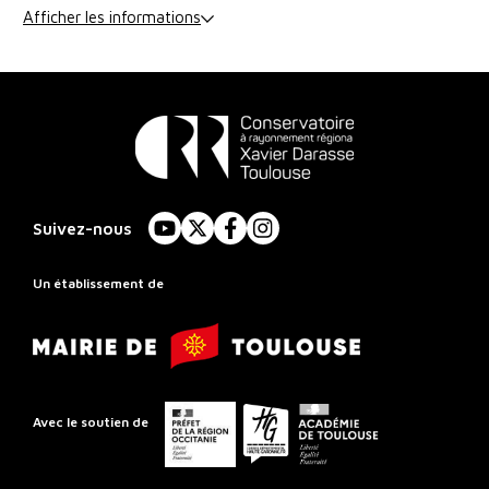
Afficher les informations
Conservatoire
à
Suivez-nous
YouTube
X
Facebook
Instagram
Rayonnement
Régional
Un établissement de
de
Mairie
Toulouse
de
Toulouse
Préfet
Conseil
Académie
Avec le soutien de
de
départemental
de
la
de
Toulouse