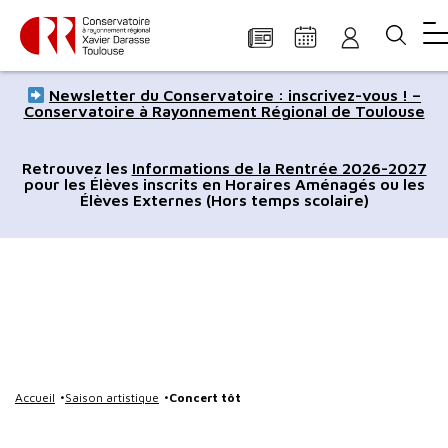
Panneau de gestion des cookies
Aller
Aller
Aller
Aller
Aller
Newsletter du Conservatoire : inscrivez-vous ! –
au
à
à
au
au
Conservatoire à Rayonnement Régional de Toulouse
contenu
la
la
pied
plan
principal
navigation
recherche
de
du
Retrouvez les
Informations de la Rentrée 2026-2027
pour les Élèves inscrits en Horaires Aménagés ou les
page
site
Élèves Externes (Hors temps scolaire)
Accueil
Saison artistique
Concert tôt