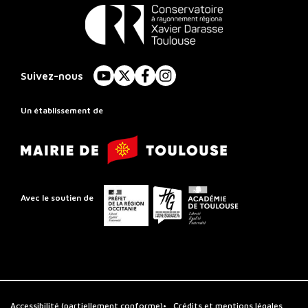
Conservatoire
à
Suivez-nous
YouTube
X
Facebook
Instagram
Rayonnement
Régional
Un établissement de
de
Mairie
Toulouse
de
Toulouse
Préfet
Conseil
Académie
Avec le soutien de
de
départemental
de
la
de
Toulouse
région
la
Occitanie
Haute-
Garonne
Accessibilité (partiellement conforme)
Crédits et mentions légales