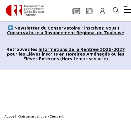
Panneau de gestion des cookies
Aller
Aller
Aller
Aller
Aller
Newsletter du Conservatoire : inscrivez-vous ! –
au
à
à
au
au
Conservatoire à Rayonnement Régional de Toulouse
contenu
la
la
pied
plan
principal
navigation
recherche
de
du
Retrouvez les
Informations de la Rentrée 2026-2027
pour les Élèves inscrits en Horaires Aménagés ou les
page
site
Élèves Externes (Hors temps scolaire)
Accueil
Saison artistique
Concert