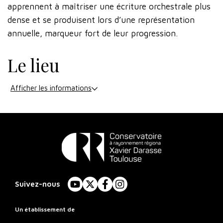
apprennent à maîtriser une écriture orchestrale plus
dense et se produisent lors d’une représentation
annuelle, marqueur fort de leur progression.
Le lieu
Afficher les informations
Conservatoire
à
Suivez-nous
YouTube
X
Facebook
Instagram
Rayonnement
Régional
Un établissement de
de