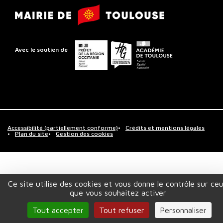
Mairie
Toulouse
de
Toulouse
Préfet
Conseil
Académie
Avec le soutien de
de
départemental
de
la
de
Toulouse
région
la
Occitanie
Haute-
Garonne
Accessibilité (partiellement conforme)
Crédits et mentions légales
Plan du site
Gestion des cookies
Ce site utilise des cookies et vous donne le contrôle sur ce
que vous souhaitez activer
Tout accepter
Tout refuser
Personnaliser