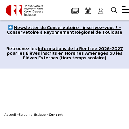
Panneau de gestion des cookies
Aller
Aller
Aller
Aller
Aller
Newsletter du Conservatoire : inscrivez-vous ! –
au
à
à
au
au
Conservatoire à Rayonnement Régional de Toulouse
contenu
la
la
pied
plan
principal
navigation
recherche
de
du
Retrouvez les
Informations de la Rentrée 2026-2027
pour les Élèves inscrits en Horaires Aménagés ou les
page
site
Élèves Externes (Hors temps scolaire)
Accueil
Saison artistique
Concert