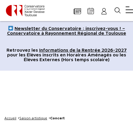
Panneau de gestion des cookies
Aller
Aller
Aller
Aller
Aller
Newsletter du Conservatoire : inscrivez-vous ! –
au
à
à
au
au
Conservatoire à Rayonnement Régional de Toulouse
contenu
la
la
pied
plan
principal
navigation
recherche
de
du
Retrouvez les
Informations de la Rentrée 2026-2027
pour les Élèves inscrits en Horaires Aménagés ou les
page
site
Élèves Externes (Hors temps scolaire)
Accueil
Saison artistique
Concert