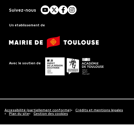
Conservatoire
à
Suivez-nous
YouTube
X
Facebook
Instagram
Rayonnement
Régional
Un établissement de
de
Mairie
Toulouse
de
Toulouse
Préfet
Conseil
Académie
Avec le soutien de
de
départemental
de
la
de
Toulouse
région
la
Occitanie
Haute-
Garonne
Accessibilité (partiellement conforme)
Crédits et mentions légales
Plan du site
Gestion des cookies