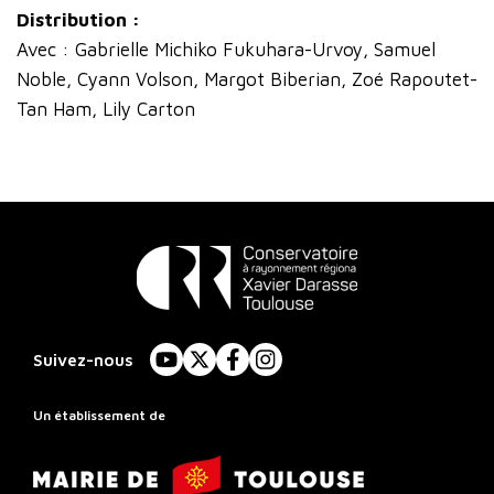
Distribution :
Avec : Gabrielle Michiko Fukuhara-Urvoy, Samuel
Noble, Cyann Volson, Margot Biberian, Zoé Rapoutet-
Tan Ham, Lily Carton
Conservatoire
à
Suivez-nous
YouTube
X
Facebook
Instagram
Rayonnement
Régional
Un établissement de
de
Mairie
Toulouse