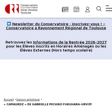
Panneau de gestion des cookies
Aller
Aller
Aller
Aller
Aller
Newsletter du Conservatoire : inscrivez-vous ! –
au
à
à
au
au
Conservatoire à Rayonnement Régional de Toulouse
contenu
la
la
pied
plan
principal
navigation
recherche
de
du
Retrouvez les
Informations de la Rentrée 2026-2027
pour les Élèves inscrits en Horaires Aménagés ou les
page
site
Élèves Externes (Hors temps scolaire)
Accueil
Saison artistique
« CAMAURDZ » DE GABRIELLE MICHIKO FUKUHARA-URVOY