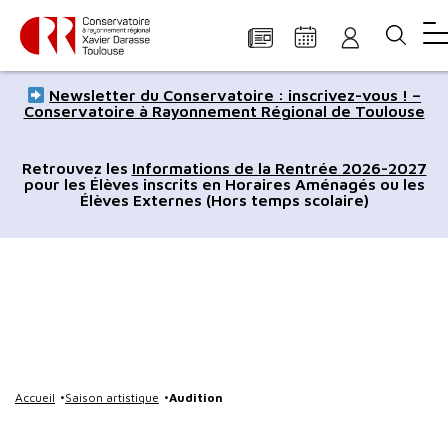
Panneau de gestion des cookies
Aller
Aller
Aller
Aller
Aller
Newsletter du Conservatoire : inscrivez-vous ! –
au
à
à
au
au
Conservatoire à Rayonnement Régional de Toulouse
contenu
la
la
pied
plan
principal
navigation
recherche
de
du
Retrouvez les
Informations de la Rentrée 2026-2027
pour les Élèves inscrits en Horaires Aménagés ou les
page
site
Élèves Externes (Hors temps scolaire)
Accueil
Saison artistique
Audition