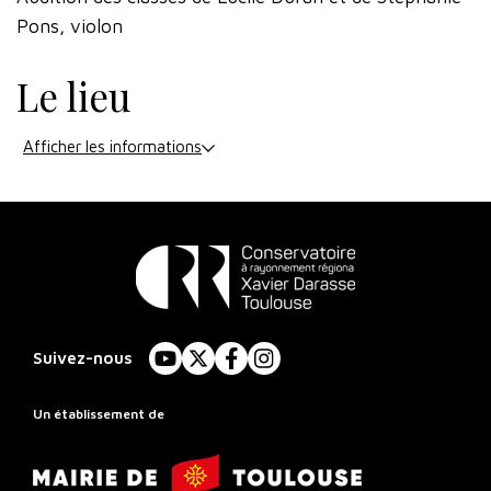
Pons, violon
Le lieu
Afficher les informations
Conservatoire
à
Suivez-nous
YouTube
X
Facebook
Instagram
Rayonnement
Régional
Un établissement de
de
Mairie
Toulouse