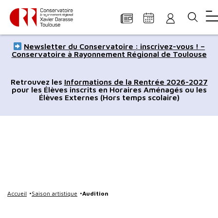
Panneau de gestion des cookies
Aller
Aller
Aller
Aller
Aller
Newsletter du Conservatoire : inscrivez-vous ! –
au
à
à
au
au
Conservatoire à Rayonnement Régional de Toulouse
contenu
la
la
pied
plan
principal
navigation
recherche
de
du
Retrouvez les
Informations de la Rentrée 2026-2027
pour les Élèves inscrits en Horaires Aménagés ou les
page
site
Élèves Externes (Hors temps scolaire)
Accueil
Saison artistique
Audition